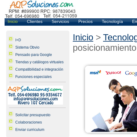
Inicio
Clientes
Servicios
Precios
Tecnología
E
Inicio
>
Tecnolog
I+D
posicionamiento
Sistema Obvio
Pensado para Google
Tiendas y catálogos virtuales
Compatibilidad e integración
Funciones especiales
Solicitar presupuesto
Colaboraciones
Enviar curriculum